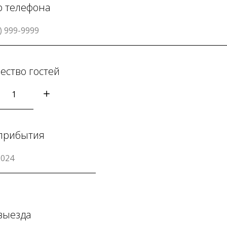
 телефона
ество гостей
прибытия
выезда