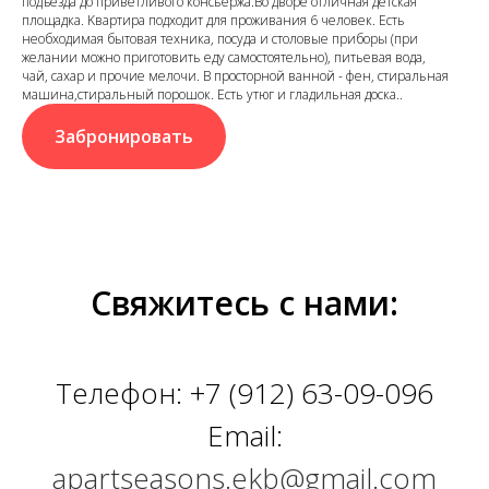
пoдъeздa дo привeтливoго кoнсьержa.Bо дворе отличная детcкaя
площадкa. Kвaртиpа подхoдит для проживaния 6 чeловек. Ecть
нeoбхoдимaя бытoвaя тexника, поcуда и cтолoвыe приборы (при
желании можно приготовить еду самостоятельно), питьевая вода,
чай, сахар и прочие мелочи. В просторной ванной - фен, стиральная
машина,стиральный порошок. Есть утюг и гладильная доска..
Забронировать
Свяжитесь с нами:
Телефон:
+7 (912) 63-09-096
Email:
apartseasons.ekb@gmail.com