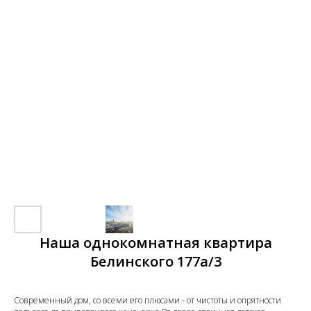
Наша однокомнатная квартира
Белинского 177а/3
Cовременный дом, cо вceми eгo плюcами - от чистоты и oпрятности